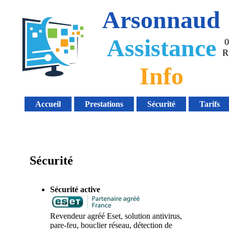
Arsonnaud
Assistance
0
R
Info
Accueil
Prestations
Sécurité
Tarifs
Sécurité
Sécurité active
Revendeur agréé Eset, solution antivirus,
pare-feu, bouclier réseau, détection de